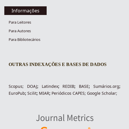
Informações
Para Leitores
Para Autores
Para Bibliotecários
OUTRAS INDEXAÇÕES E BASES DE DADOS
indexacoes-fronteiras
Scopus
;
DOAJ
;
Latindex
;
REDIB
;
BASE
;
Sumários.org
;
EuroPub
;
Scilit
;
MIAR
;
Periódico
s
CAPES
;
Google Scholar
;
indexadores-fronteiras