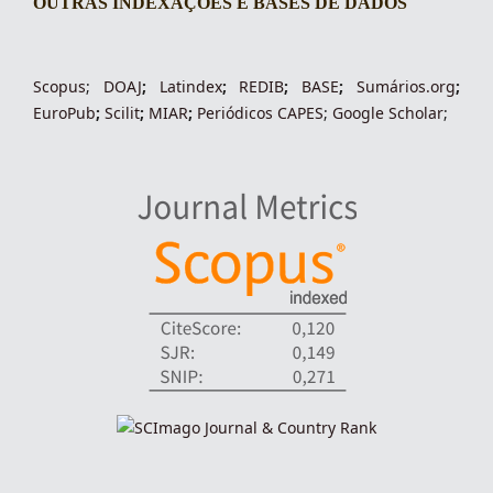
OUTRAS INDEXAÇÕES E BASES DE DADOS
indexacoes-fronteiras
Scopus
;
DOAJ
;
Latindex
;
REDIB
;
BASE
;
Sumários.org
;
EuroPub
;
Scilit
;
MIAR
;
Periódico
s
CAPES
;
Google Scholar
;
indexadores-fronteiras