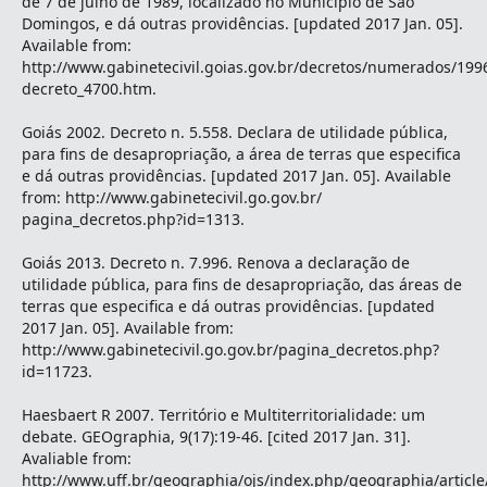
de 7 de julho de 1989, localizado no Município de São
Domingos, e dá outras providências. [updated 2017 Jan. 05].
Available from:
http://www.gabinetecivil.goias.gov.br/decretos/numerados/199
decreto_4700.htm.
Goiás 2002. Decreto n. 5.558. Declara de utilidade pública,
para fins de desapropriação, a área de terras que especifica
e dá outras providências. [updated 2017 Jan. 05]. Available
from: http://www.gabinetecivil.go.gov.br/
pagina_decretos.php?id=1313.
Goiás 2013. Decreto n. 7.996. Renova a declaração de
utilidade pública, para fins de desapropriação, das áreas de
terras que especifica e dá outras providências. [updated
2017 Jan. 05]. Available from:
http://www.gabinetecivil.go.gov.br/pagina_decretos.php?
id=11723.
Haesbaert R 2007. Território e Multiterritorialidade: um
debate. GEOgraphia, 9(17):19-46. [cited 2017 Jan. 31].
Avaliable from:
http://www.uff.br/geographia/ojs/index.php/geographia/articl