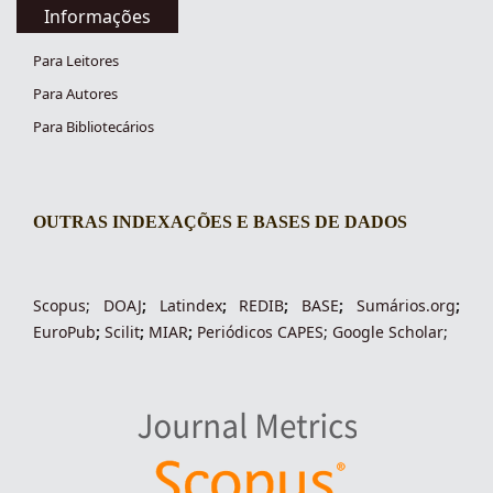
Informações
Para Leitores
Para Autores
Para Bibliotecários
OUTRAS INDEXAÇÕES E BASES DE DADOS
indexacoes-fronteiras
Scopus
;
DOAJ
;
Latindex
;
REDIB
;
BASE
;
Sumários.org
;
EuroPub
;
Scilit
;
MIAR
;
Periódico
s
CAPES
;
Google Scholar
;
indexadores-fronteiras