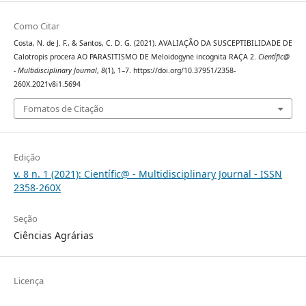
Como Citar
Costa, N. de J. F., & Santos, C. D. G. (2021). AVALIAÇÃO DA SUSCEPTIBILIDADE DE
Calotropis procera AO PARASITISMO DE Meloidogyne incognita RAÇA 2.
Científic@
- Multidisciplinary Journal
,
8
(1), 1–7. https://doi.org/10.37951/2358-
260X.2021v8i1.5694
Fomatos de Citação
Edição
v. 8 n. 1 (2021): Científic@ - Multidisciplinary Journal - ISSN
2358-260X
Seção
Ciências Agrárias
Licença