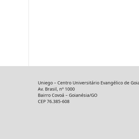
Uniego – Centro Universitário Evangélico de Goi
Av. Brasil, nº 1000
Bairro Covoá – Goianésia/GO
CEP 76.385-608