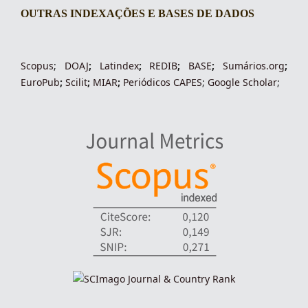
OUTRAS INDEXAÇÕES E BASES DE DADOS
indexacoes-fronteiras
Scopus
;
DOAJ
;
Latindex
;
REDIB
;
BASE
;
Sumários.org
;
EuroPub
;
Scilit
;
MIAR
;
Periódico
s
CAPES
;
Google Scholar
;
indexadores-fronteiras