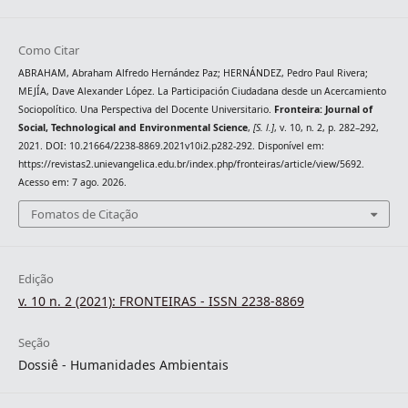
Como Citar
ABRAHAM, Abraham Alfredo Hernández Paz; HERNÁNDEZ, Pedro Paul Rivera;
MEJÍA, Dave Alexander López. La Participación Ciudadana desde un Acercamiento
Sociopolítico. Una Perspectiva del Docente Universitario.
Fronteira: Journal of
Social, Technological and Environmental Science
,
[S. l.]
, v. 10, n. 2, p. 282–292,
2021. DOI: 10.21664/2238-8869.2021v10i2.p282-292. Disponível em:
https://revistas2.unievangelica.edu.br/index.php/fronteiras/article/view/5692.
Acesso em: 7 ago. 2026.
Fomatos de Citação
Edição
v. 10 n. 2 (2021): FRONTEIRAS - ISSN 2238-8869
Seção
Dossiê - Humanidades Ambientais