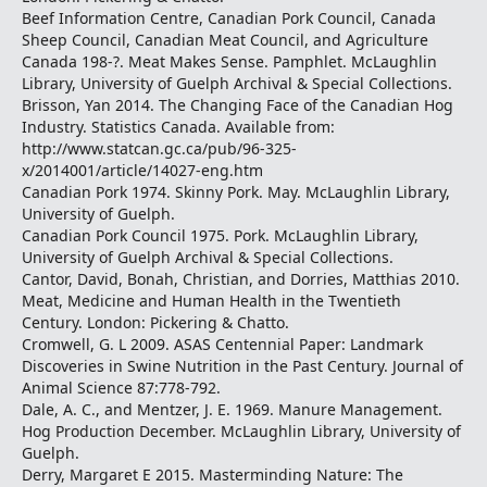
Beef Information Centre, Canadian Pork Council, Canada
Sheep Council, Canadian Meat Council, and Agriculture
Canada 198-?. Meat Makes Sense. Pamphlet. McLaughlin
Library, University of Guelph Archival & Special Collections.
Brisson, Yan 2014. The Changing Face of the Canadian Hog
Industry. Statistics Canada. Available from:
http://www.statcan.gc.ca/pub/96-325-
x/2014001/article/14027-eng.htm
Canadian Pork 1974. Skinny Pork. May. McLaughlin Library,
University of Guelph.
Canadian Pork Council 1975. Pork. McLaughlin Library,
University of Guelph Archival & Special Collections.
Cantor, David, Bonah, Christian, and Dorries, Matthias 2010.
Meat, Medicine and Human Health in the Twentieth
Century. London: Pickering & Chatto.
Cromwell, G. L 2009. ASAS Centennial Paper: Landmark
Discoveries in Swine Nutrition in the Past Century. Journal of
Animal Science 87:778-792.
Dale, A. C., and Mentzer, J. E. 1969. Manure Management.
Hog Production December. McLaughlin Library, University of
Guelph.
Derry, Margaret E 2015. Masterminding Nature: The