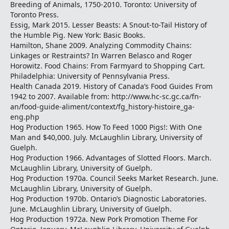
Breeding of Animals, 1750-2010. Toronto: University of
Toronto Press.
Essig, Mark 2015. Lesser Beasts: A Snout-to-Tail History of
the Humble Pig. New York: Basic Books.
Hamilton, Shane 2009. Analyzing Commodity Chains:
Linkages or Restraints? In Warren Belasco and Roger
Horowitz. Food Chains: From Farmyard to Shopping Cart.
Philadelphia: University of Pennsylvania Press.
Health Canada 2019. History of Canada’s Food Guides From
1942 to 2007. Available from: http://www.hc-sc.gc.ca/fn-
an/food-guide-aliment/context/fg_history-histoire_ga-
eng.php
Hog Production 1965. How To Feed 1000 Pigs!: With One
Man and $40,000. July. McLaughlin Library, University of
Guelph.
Hog Production 1966. Advantages of Slotted Floors. March.
McLaughlin Library, University of Guelph.
Hog Production 1970a. Council Seeks Market Research. June.
McLaughlin Library, University of Guelph.
Hog Production 1970b. Ontario’s Diagnostic Laboratories.
June. McLaughlin Library, University of Guelph.
Hog Production 1972a. New Pork Promotion Theme For