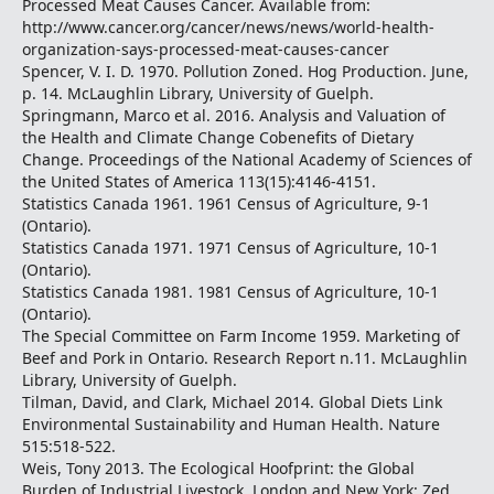
Processed Meat Causes Cancer. Available from:
http://www.cancer.org/cancer/news/news/world-health-
organization-says-processed-meat-causes-cancer
Spencer, V. I. D. 1970. Pollution Zoned. Hog Production. June,
p. 14. McLaughlin Library, University of Guelph.
Springmann, Marco et al. 2016. Analysis and Valuation of
the Health and Climate Change Cobenefits of Dietary
Change. Proceedings of the National Academy of Sciences of
the United States of America 113(15):4146-4151.
Statistics Canada 1961. 1961 Census of Agriculture, 9-1
(Ontario).
Statistics Canada 1971. 1971 Census of Agriculture, 10-1
(Ontario).
Statistics Canada 1981. 1981 Census of Agriculture, 10-1
(Ontario).
The Special Committee on Farm Income 1959. Marketing of
Beef and Pork in Ontario. Research Report n.11. McLaughlin
Library, University of Guelph.
Tilman, David, and Clark, Michael 2014. Global Diets Link
Environmental Sustainability and Human Health. Nature
515:518-522.
Weis, Tony 2013. The Ecological Hoofprint: the Global
Burden of Industrial Livestock. London and New York: Zed