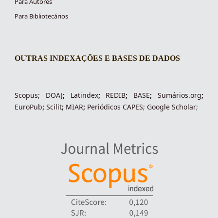
Para Autores
Para Bibliotecários
OUTRAS INDEXAÇÕES E BASES DE DADOS
indexacoes-fronteiras
Scopus
;
DOAJ
;
Latindex
;
REDIB
;
BASE
;
Sumários.org
;
EuroPub
;
Scilit
;
MIAR
;
Periódico
s
CAPES
;
Google Scholar
;
indexadores-fronteiras