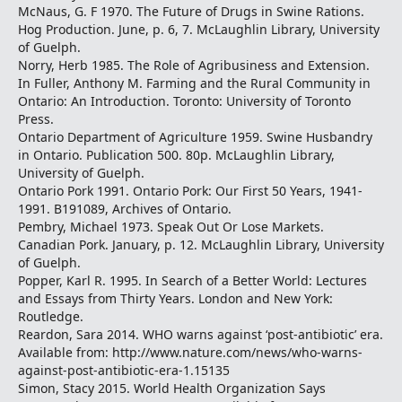
McNaus, G. F 1970. The Future of Drugs in Swine Rations.
Hog Production. June, p. 6, 7. McLaughlin Library, University
of Guelph.
Norry, Herb 1985. The Role of Agribusiness and Extension.
In Fuller, Anthony M. Farming and the Rural Community in
Ontario: An Introduction. Toronto: University of Toronto
Press.
Ontario Department of Agriculture 1959. Swine Husbandry
in Ontario. Publication 500. 80p. McLaughlin Library,
University of Guelph.
Ontario Pork 1991. Ontario Pork: Our First 50 Years, 1941-
1991. B191089, Archives of Ontario.
Pembry, Michael 1973. Speak Out Or Lose Markets.
Canadian Pork. January, p. 12. McLaughlin Library, University
of Guelph.
Popper, Karl R. 1995. In Search of a Better World: Lectures
and Essays from Thirty Years. London and New York:
Routledge.
Reardon, Sara 2014. WHO warns against ‘post-antibiotic’ era.
Available from: http://www.nature.com/news/who-warns-
against-post-antibiotic-era-1.15135
Simon, Stacy 2015. World Health Organization Says