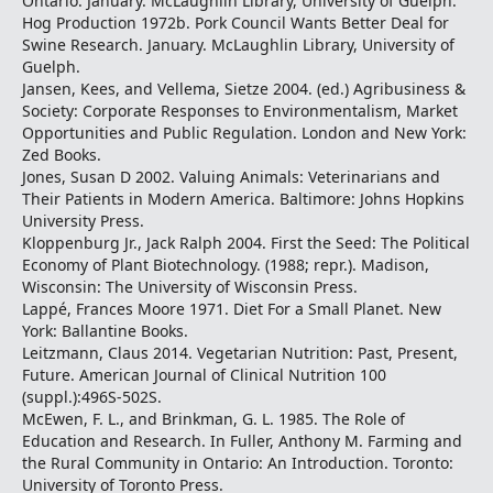
Ontario. January. McLaughlin Library, University of Guelph.
Hog Production 1972b. Pork Council Wants Better Deal for
Swine Research. January. McLaughlin Library, University of
Guelph.
Jansen, Kees, and Vellema, Sietze 2004. (ed.) Agribusiness &
Society: Corporate Responses to Environmentalism, Market
Opportunities and Public Regulation. London and New York:
Zed Books.
Jones, Susan D 2002. Valuing Animals: Veterinarians and
Their Patients in Modern America. Baltimore: Johns Hopkins
University Press.
Kloppenburg Jr., Jack Ralph 2004. First the Seed: The Political
Economy of Plant Biotechnology. (1988; repr.). Madison,
Wisconsin: The University of Wisconsin Press.
Lappé, Frances Moore 1971. Diet For a Small Planet. New
York: Ballantine Books.
Leitzmann, Claus 2014. Vegetarian Nutrition: Past, Present,
Future. American Journal of Clinical Nutrition 100
(suppl.):496S-502S.
McEwen, F. L., and Brinkman, G. L. 1985. The Role of
Education and Research. In Fuller, Anthony M. Farming and
the Rural Community in Ontario: An Introduction. Toronto:
University of Toronto Press.