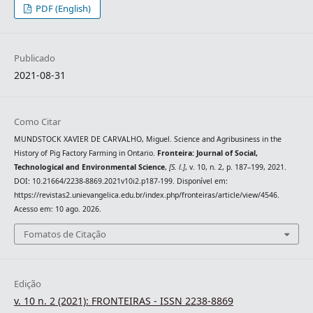
PDF (English)
Publicado
2021-08-31
Como Citar
MUNDSTOCK XAVIER DE CARVALHO, Miguel. Science and Agribusiness in the
History of Pig Factory Farming in Ontario.
Fronteira: Journal of Social,
Technological and Environmental Science
,
[S. l.]
, v. 10, n. 2, p. 187–199, 2021.
DOI: 10.21664/2238-8869.2021v10i2.p187-199. Disponível em:
https://revistas2.unievangelica.edu.br/index.php/fronteiras/article/view/4546.
Acesso em: 10 ago. 2026.
Fomatos de Citação
Edição
v. 10 n. 2 (2021): FRONTEIRAS - ISSN 2238-8869