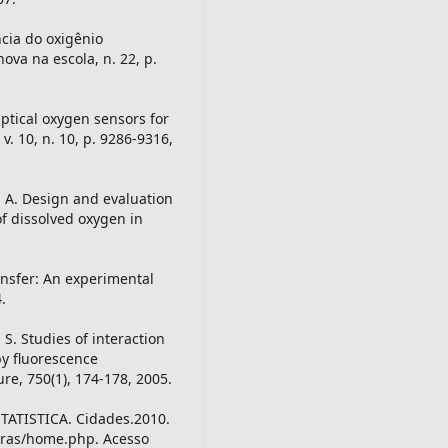
cia do oxigênio
ova na escola, n. 22, p.
ptical oxygen sensors for
 v. 10, n. 10, p. 9286-9316,
 A. Design and evaluation
of dissolved oxygen in
ansfer: An experimental
.
. S. Studies of interaction
y fluorescence
re, 750(1), 174-178, 2005.
ATISTICA. Cidades.2010.
xtras/home.php. Acesso