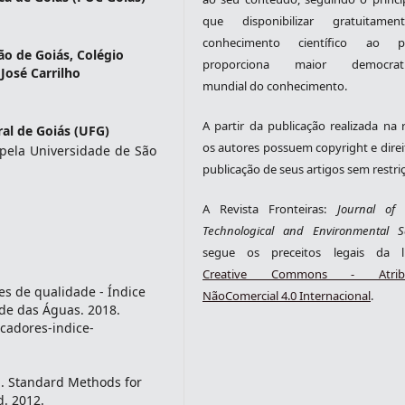
que disponibilizar gratuitame
conhecimento científico ao pú
ão de Goiás, Colégio
proporciona maior democrati
 José Carrilho
mundial do conhecimento.
A partir da publicação realizada na r
al de Goiás (UFG)
os autores possuem copyright e direi
pela Universidade de São
publicação de seus artigos sem restri
A Revista Fronteiras:
Journal of S
Technological and Environmental S
segue os preceitos legais da li
Creative Commons - Atribu
 de qualidade - Índice
NãoComercial 4.0 Internacional
.
ade das Águas. 2018.
icadores-indice-
 Standard Methods for
d. 2012.