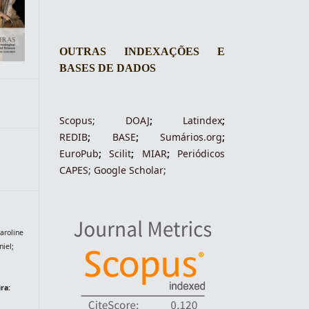
OUTRAS INDEXAÇÕES E
BASES DE DADOS
Scopus
;
DOAJ
;
Latindex
;
REDIB
;
BASE
;
Sumários.org
;
EuroPub
;
Scilit
;
MIAR
;
Periódico
s
CAPES
;
Google Scholar
;
aroline
iel;
ra: