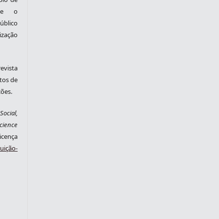
nte o
blico
zação
evista
tos de
ções.
ocial,
cience
cença
ição-