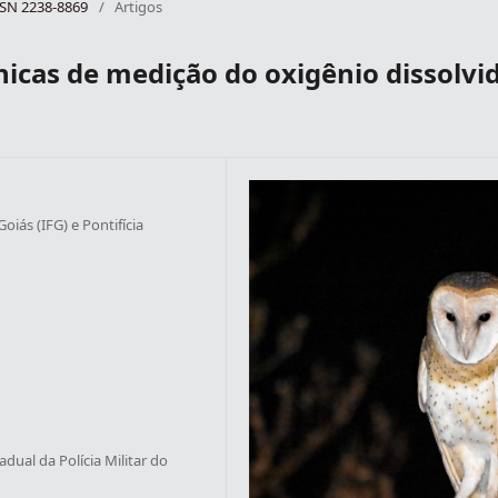
ISSN 2238-8869
/
Artigos
nicas de medição do oxigênio dissolvi
oiás (IFG) e Pontifícia
dual da Polícia Militar do