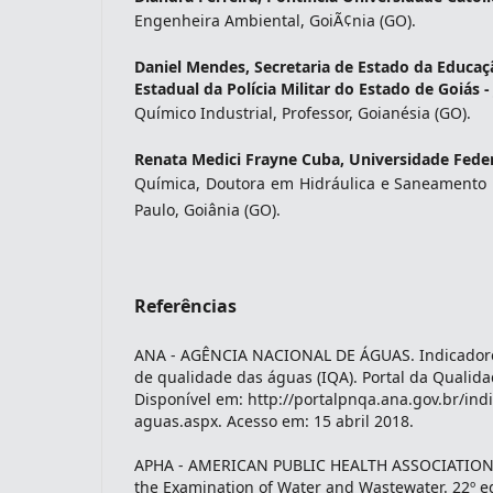
Engenheira Ambiental, GoiÃ¢nia (GO).
Daniel Mendes,
Secretaria de Estado da Educaç
Estadual da Polícia Militar do Estado de Goiás -
Químico Industrial, Professor, Goianésia (GO).
Renata Medici Frayne Cuba,
Universidade Feder
Química, Doutora em Hidráulica e Saneamento 
Paulo, Goiânia (GO).
Referências
ANA - AGÊNCIA NACIONAL DE ÁGUAS. Indicadores
de qualidade das águas (IQA). Portal da Qualid
Disponível em: http://portalpnqa.ana.gov.br/ind
aguas.aspx. Acesso em: 15 abril 2018.
APHA - AMERICAN PUBLIC HEALTH ASSOCIATION.
the Examination of Water and Wastewater. 22º e