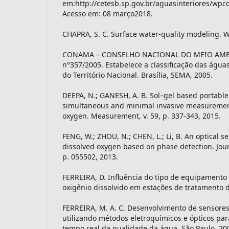
em:http://cetesb.sp.gov.br/aguasinteriores/wpco
Acesso em: 08 março2018.
CHAPRA, S. C. Surface water-quality modeling. 
CONAMA – CONSELHO NACIONAL DO MEIO AMBI
n°357/2005. Estabelece a classificação das águas
do Território Nacional. Brasília, SEMA, 2005.
DEEPA, N.; GANESH, A. B. Sol–gel based portable 
simultaneous and minimal invasive measuremen
oxygen. Measurement, v. 59, p. 337-343, 2015.
FENG, W.; ZHOU, N.; CHEN, L.; Li, B. An optical s
dissolved oxygen based on phase detection. Journa
p. 055502, 2013.
FERREIRA, D. Influência do tipo de equipament
oxigênio dissolvido em estações de tratamento d
FERREIRA, M. A. C. Desenvolvimento de sensores
utilizando métodos eletroquímicos e ópticos p
tempo real da qualidade da água. São Paulo, 20