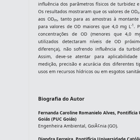
influência dos parâmetros físicos de turbidez e
Os resultados mostraram que os valores de OD
o
aos OD
, tanto para as amostras à montante 
m
-1
para valores de OD maiores que 4,0 mg L
. 
concentrações de OD (menores que 4,0 m
utilizados detectaram níveis de OD próxi
diferença), não sofrendo influência da turbid
Assim, deve-se atentar para aplicabilidade 
medição, precisão e acurácia dos diferentes t
usos em recursos hídricos ou em esgotos sanitár
Biografia do Autor
Fernanda Caroline Romanielo Alves,
Pontifícia
Goiás (PUC Goiás)
Engenheira Ambiental, GoiÃ¢nia (GO).
Diandra Ferreira,
Pontifícia Universidade Catól