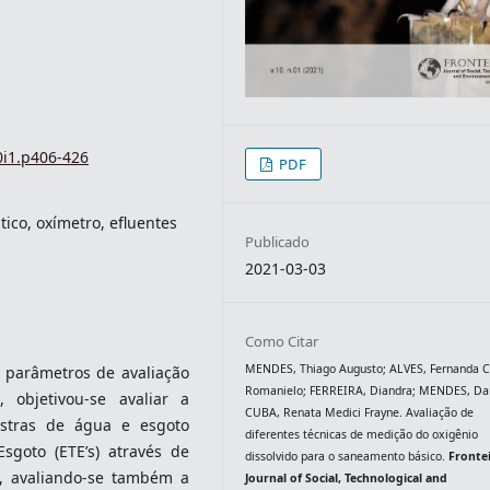
0i1.p406-426
PDF
tico, oxímetro, efluentes
Publicado
2021-03-03
Como Citar
MENDES, Thiago Augusto; ALVES, Fernanda C
s parâmetros de avaliação
Romanielo; FERREIRA, Diandra; MENDES, Dan
 objetivou-se avaliar a
CUBA, Renata Medici Frayne. Avaliação de
stras de água e esgoto
diferentes técnicas de medição do oxigênio
sgoto (ETE’s) através de
dissolvido para o saneamento básico.
Frontei
), avaliando-se também a
Journal of Social, Technological and