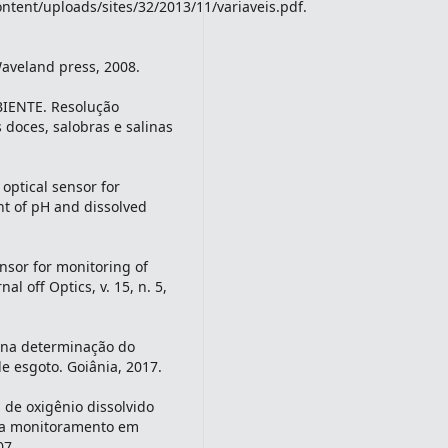
ntent/uploads/sites/32/2013/11/variaveis.pdf.
Waveland press, 2008.
ENTE. Resolução
 doces, salobras e salinas
optical sensor for
t of pH and dissolved
ensor for monitoring of
l off Optics, v. 15, n. 5,
o na determinação do
e esgoto. Goiânia, 2017.
 de oxigênio dissolvido
ara monitoramento em
07.