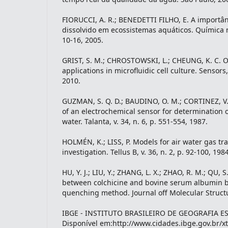
FIORUCCI, A. R.; BENEDETTI FILHO, E. A importân
dissolvido em ecossistemas aquáticos. Química n
10-16, 2005.
GRIST, S. M.; CHROSTOWSKI, L.; CHEUNG, K. C. O
applications in microfluidic cell culture. Sensors,
2010.
GUZMAN, S. Q. D.; BAUDINO, O. M.; CORTINEZ, V.
of an electrochemical sensor for determination 
water. Talanta, v. 34, n. 6, p. 551-554, 1987.
HOLMÉN, K.; LISS, P. Models for air water gas tr
investigation. Tellus B, v. 36, n. 2, p. 92-100, 1984
HU, Y. J.; LIU, Y.; ZHANG, L. X.; ZHAO, R. M.; QU, S
between colchicine and bovine serum albumin b
quenching method. Journal off Molecular Structu
IBGE - INSTITUTO BRASILEIRO DE GEOGRAFIA EST
Disponível em:http://www.cidades.ibge.gov.br/