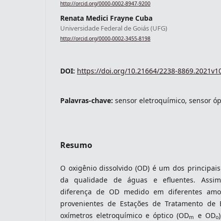
http://orcid.org/0000-0002-8947-9200
Renata Medici Frayne Cuba
Universidade Federal de Goiás (UFG)
http://orcid.org/0000-0002-3455-8198
indexacoes-fronteiras
DOI:
https://doi.org/10.21664/2238-8869.2021v1
Palavras-chave:
sensor eletroquímico, sensor óp
Resumo
O oxigênio dissolvido (OD) é um dos principai
indexadores-fronteiras
da qualidade de águas e efluentes. Assim,
diferença de OD medido em diferentes amo
provenientes de Estações de Tratamento de E
oxímetros eletroquímico e óptico (OD
e OD
m
o