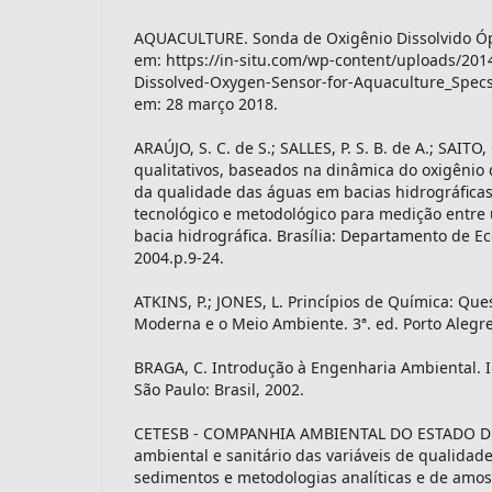
AQUACULTURE. Sonda de Oxigênio Dissolvido Ópt
em: https://in-situ.com/wp-content/uploads/20
Dissolved-Oxygen-Sensor-for-Aquaculture_Specs
em: 28 março 2018.
ARAÚJO, S. C. de S.; SALLES, P. S. B. de A.; SAITO
qualitativos, baseados na dinâmica do oxigênio d
da qualidade das águas em bacias hidrográfica
tecnológico e metodológico para medição entre 
bacia hidrográfica. Brasília: Departamento de E
2004.p.9-24.
ATKINS, P.; JONES, L. Princípios de Química: Qu
Moderna e o Meio Ambiente. 3ª. ed. Porto Alegr
BRAGA, C. Introdução à Engenharia Ambiental. I
São Paulo: Brasil, 2002.
CETESB - COMPANHIA AMBIENTAL DO ESTADO DE 
ambiental e sanitário das variáveis de qualidad
sedimentos e metodologias analíticas e de amos