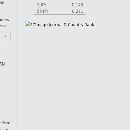
 406–
php/fro
2026.
SSN
ediato
pio de