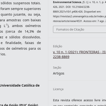
Environmental Science
,
[S. l.]
, v. 10, n. 1, p.
 sólidos suspensos totais.
426, 2021. DOI: 10.21664/2238-
foram sempre superiores
8869.2021v10i1.p406-426. Disponível em:
quanto jusante, ou seja,
https://revistas2.unievangelica.edu.br/index.
Para amostras com baixas
nteiras/article/view/4531. Acesso em: 7 ago. 
-1
g L
), ambos oxímetros
Fomatos de Citação
mos (cerca de 14,3% de
ez e sólidos dissolvidos.
e finalidade, faixas de
Edição
ipos de oxímetros para os
v. 10 n. 1 (2021): FRONTEIRAS - I
ios.
2238-8869
Seção
Artigos
 Universidade Católica de
Licença
Esta revista oferece acesso livre im
ica de Goiás (PUC Goiás)
ao seu conteúdo, seguindo o princí