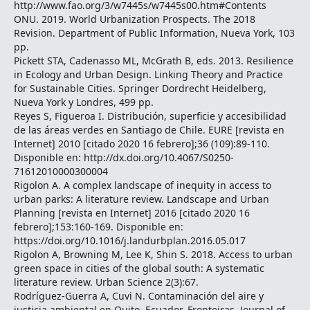
http://www.fao.org/3/w7445s/w7445s00.htm#Contents
ONU. 2019. World Urbanization Prospects. The 2018
Revision. Department of Public Information, Nueva York, 103
pp.
Pickett STA, Cadenasso ML, McGrath B, eds. 2013. Resilience
in Ecology and Urban Design. Linking Theory and Practice
for Sustainable Cities. Springer Dordrecht Heidelberg,
Nueva York y Londres, 499 pp.
Reyes S, Figueroa I. Distribución, superficie y accesibilidad
de las áreas verdes en Santiago de Chile. EURE [revista en
Internet] 2010 [citado 2020 16 febrero];36 (109):89-110.
Disponible en: http://dx.doi.org/10.4067/S0250-
71612010000300004
Rigolon A. A complex landscape of inequity in access to
urban parks: A literature review. Landscape and Urban
Planning [revista en Internet] 2016 [citado 2020 16
febrero];153:160-169. Disponible en:
https://doi.org/10.1016/j.landurbplan.2016.05.017
Rigolon A, Browning M, Lee K, Shin S. 2018. Access to urban
green space in cities of the global south: A systematic
literature review. Urban Science 2(3):67.
Rodríguez-Guerra A, Cuvi N. Contaminación del aire y
justicia ambiental en Quito, Ecuador. Fronteiras. Journal of