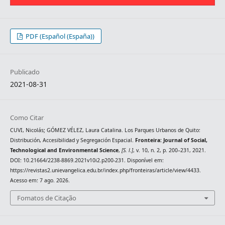
PDF (Español (España))
Publicado
2021-08-31
Como Citar
CUVI, Nicolás; GÓMEZ VÉLEZ, Laura Catalina. Los Parques Urbanos de Quito:
Distribución, Accesibilidad y Segregación Espacial.
Fronteira: Journal of Social,
Technological and Environmental Science
,
[S. l.]
, v. 10, n. 2, p. 200–231, 2021.
DOI: 10.21664/2238-8869.2021v10i2.p200-231. Disponível em:
https://revistas2.unievangelica.edu.br/index.php/fronteiras/article/view/4433.
Acesso em: 7 ago. 2026.
Fomatos de Citação