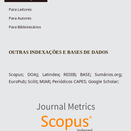
Para Leitores
Para Autores
Para Bibliotecários
OUTRAS INDEXAÇÕES E BASES DE DADOS
indexacoes-fronteiras
Scopus
;
DOAJ
;
Latindex
;
REDIB
;
BASE
;
Sumários.org
;
EuroPub
;
Scilit
;
MIAR
;
Periódico
s
CAPES
;
Google Scholar
;
indexadores-fronteiras