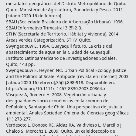
metadatos geográficos del Distrito Metropolitano de Quito.
Quito: Ministerio de Agricultura, Ganadería y Pesca. 2011
[citado 2020 16 de febrero].
SBAU (Sociedade Brasileira de Arborização Urbana). 1996.
SBAU Informativo Trimestral 3 (5):2-3.
STHV (Secretaría de Territorio, Hábitat y Vivienda). 2014.
Áreas verdes Categorización. STHV, Quito.
Swyngedouw E. 1994. Guayaquil futuro. La crisis del
abastecimiento de agua en la Ciudad de Guayaquil.
Instituto Latinoamericano de Investigaciones Sociales,
Quito, 143 pp.
Swyngedouw E, Heynen NC. Urban Political Ecology, Justice
and the Politics of Scale. Antipode [revista en Internet] 2003
[citado 2020 16 febrero];35(5):898-918. Disponible en:
https://doi.org/10.1111/j.1467-8330.2003.00364.x
Vásquez A, Romero H. 2008. Vegetación urbana y
desigualdades socio-económicas en la comuna de
Peñalolen, Santiago de Chile. Una perspectiva de justicia
ambiental. Anales Sociedad Chilena de Ciencias geográficas
1(1):273-277.
Verdesoto L, Donoso RE, Aldaz RA, Valdivieso L, Marcillo J,
Chalco S, Morochz I. 2009. Quito, un caleidoscopio de