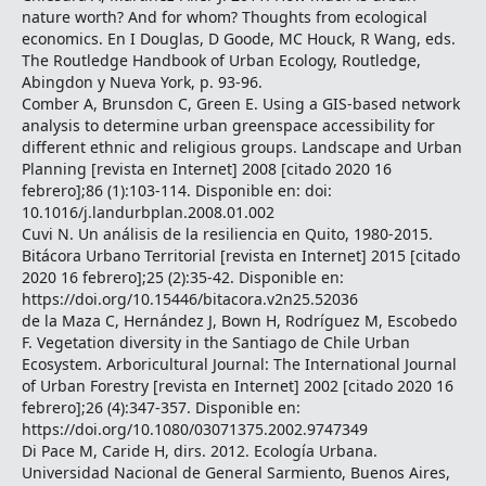
nature worth? And for whom? Thoughts from ecological
economics. En I Douglas, D Goode, MC Houck, R Wang, eds.
The Routledge Handbook of Urban Ecology, Routledge,
Abingdon y Nueva York, p. 93-96.
Comber A, Brunsdon C, Green E. Using a GIS-based network
analysis to determine urban greenspace accessibility for
different ethnic and religious groups. Landscape and Urban
Planning [revista en Internet] 2008 [citado 2020 16
febrero];86 (1):103-114. Disponible en: doi:
10.1016/j.landurbplan.2008.01.002
Cuvi N. Un análisis de la resiliencia en Quito, 1980-2015.
Bitácora Urbano Territorial [revista en Internet] 2015 [citado
2020 16 febrero];25 (2):35-42. Disponible en:
https://doi.org/10.15446/bitacora.v2n25.52036
de la Maza C, Hernández J, Bown H, Rodríguez M, Escobedo
F. Vegetation diversity in the Santiago de Chile Urban
Ecosystem. Arboricultural Journal: The International Journal
of Urban Forestry [revista en Internet] 2002 [citado 2020 16
febrero];26 (4):347-357. Disponible en:
https://doi.org/10.1080/03071375.2002.9747349
Di Pace M, Caride H, dirs. 2012. Ecología Urbana.
Universidad Nacional de General Sarmiento, Buenos Aires,