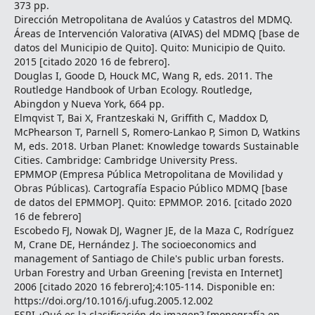
373 pp.
Dirección Metropolitana de Avalúos y Catastros del MDMQ.
Áreas de Intervención Valorativa (AIVAS) del MDMQ [base de
datos del Municipio de Quito]. Quito: Municipio de Quito.
2015 [citado 2020 16 de febrero].
Douglas I, Goode D, Houck MC, Wang R, eds. 2011. The
Routledge Handbook of Urban Ecology. Routledge,
Abingdon y Nueva York, 664 pp.
Elmqvist T, Bai X, Frantzeskaki N, Griffith C, Maddox D,
McPhearson T, Parnell S, Romero-Lankao P, Simon D, Watkins
M, eds. 2018. Urban Planet: Knowledge towards Sustainable
Cities. Cambridge: Cambridge University Press.
EPMMOP (Empresa Pública Metropolitana de Movilidad y
Obras Públicas). Cartografía Espacio Público MDMQ [base
de datos del EPMMOP]. Quito: EPMMOP. 2016. [citado 2020
16 de febrero]
Escobedo FJ, Nowak DJ, Wagner JE, de la Maza C, Rodríguez
M, Crane DE, Hernández J. The socioeconomics and
management of Santiago de Chile's public urban forests.
Urban Forestry and Urban Greening [revista en Internet]
2006 [citado 2020 16 febrero];4:105-114. Disponible en:
https://doi.org/10.1016/j.ufug.2005.12.002
ESRI.¿Qué es la clasificación de imagen? [monografía en