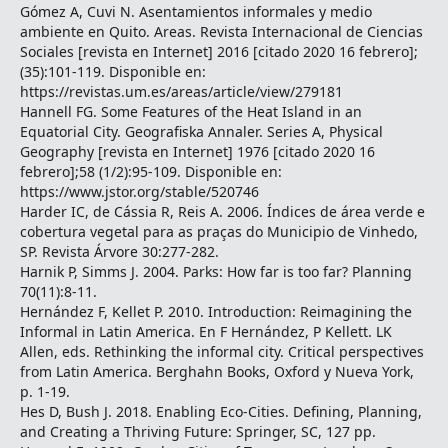
Gómez A, Cuvi N. Asentamientos informales y medio
ambiente en Quito. Areas. Revista Internacional de Ciencias
Sociales [revista en Internet] 2016 [citado 2020 16 febrero];
(35):101-119. Disponible en:
https://revistas.um.es/areas/article/view/279181
Hannell FG. Some Features of the Heat Island in an
Equatorial City. Geografiska Annaler. Series A, Physical
Geography [revista en Internet] 1976 [citado 2020 16
febrero];58 (1/2):95-109. Disponible en:
https://www.jstor.org/stable/520746
Harder IC, de Cássia R, Reis A. 2006. Índices de área verde e
cobertura vegetal para as praças do Municipio de Vinhedo,
SP. Revista Árvore 30:277-282.
Harnik P, Simms J. 2004. Parks: How far is too far? Planning
70(11):8-11.
Hernández F, Kellet P. 2010. Introduction: Reimagining the
Informal in Latin America. En F Hernández, P Kellett. LK
Allen, eds. Rethinking the informal city. Critical perspectives
from Latin America. Berghahn Books, Oxford y Nueva York,
p. 1-19.
Hes D, Bush J. 2018. Enabling Eco-Cities. Defining, Planning,
and Creating a Thriving Future: Springer, SC, 127 pp.