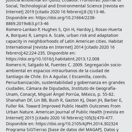
Social, Technological and Environmental Science [revista en
Internet] 2019 [citado 2020 16 febrero];8 (3):13-46.
Disponible en: https://doi.org/10.21664/2238-
8869.2019v8i3.p13-46
Romero-Lankao P, Hughes S, Qin H, Hardoy J, Rosas-Huerta
A, Borquez R, Lampis A. Scale, urban risk and adaptation
capacity in neighborhoods of Latin American cities. Habitat
International [revista en Internet] 2014 [citado 2020 16
febrero];42:224-235. Disponible en:
https://doi.org/10.1016/j.habitatint.2013.12.008
Romero H, Salgado M, Fuentes C. 2009. Segregación socio-
ambiental en espacios intraurbanos de la ciudad de
Santiago de Chile. En A Aguilar, I Escamilla, coords.
Periurbanización, sustentabilidad y gobernanza en grandes
ciudades. Cámara de Diputados, Instituto de Geografía-
Unam, Conacyt, Miguel Ángel Porrúa, México, p. 55-82.
Shanahan DF, Lin BB, Bush R, Gaston KJ, Dean JH, Barber E,
Fuller RA. Toward Improved Public Health Outcomes From
Urban Nature. American Journal of Public Health [revista en
Internet] 2015 [citado 2020 16 febrero];105(3):470-477.
Disponible en: https://doi.org/10.2105/AJPH.2014.302324
Programa SiGTierras [base de datos del MAGAP]. Datos y