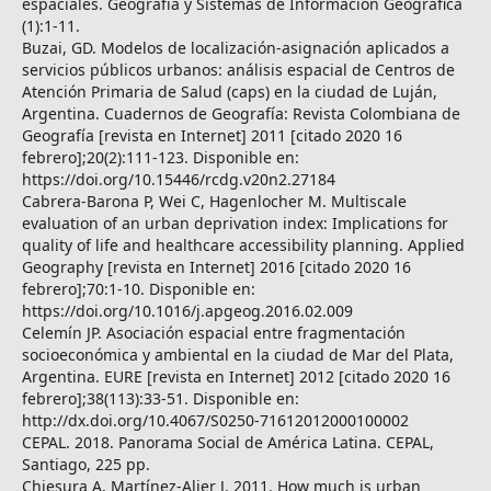
espaciales. Geografía y Sistemas de Información Geográfica
(1):1-11.
Buzai, GD. Modelos de localización-asignación aplicados a
servicios públicos urbanos: análisis espacial de Centros de
Atención Primaria de Salud (caps) en la ciudad de Luján,
Argentina. Cuadernos de Geografía: Revista Colombiana de
Geografía [revista en Internet] 2011 [citado 2020 16
febrero];20(2):111-123. Disponible en:
https://doi.org/10.15446/rcdg.v20n2.27184
Cabrera-Barona P, Wei C, Hagenlocher M. Multiscale
evaluation of an urban deprivation index: Implications for
quality of life and healthcare accessibility planning. Applied
Geography [revista en Internet] 2016 [citado 2020 16
febrero];70:1-10. Disponible en:
https://doi.org/10.1016/j.apgeog.2016.02.009
Celemín JP. Asociación espacial entre fragmentación
socioeconómica y ambiental en la ciudad de Mar del Plata,
Argentina. EURE [revista en Internet] 2012 [citado 2020 16
febrero];38(113):33-51. Disponible en:
http://dx.doi.org/10.4067/S0250-71612012000100002
CEPAL. 2018. Panorama Social de América Latina. CEPAL,
Santiago, 225 pp.
Chiesura A, Martínez-Alier J. 2011. How much is urban