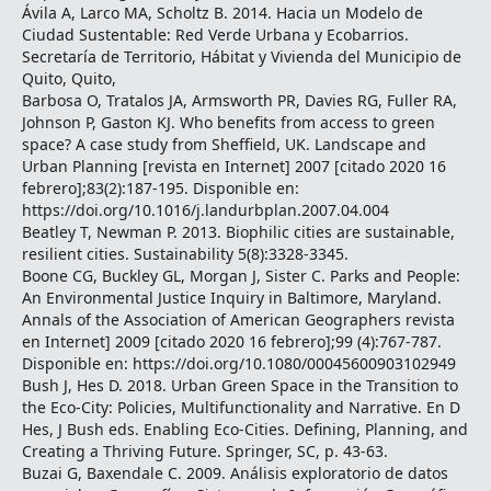
Ávila A, Larco MA, Scholtz B. 2014. Hacia un Modelo de
Ciudad Sustentable: Red Verde Urbana y Ecobarrios.
Secretaría de Territorio, Hábitat y Vivienda del Municipio de
Quito, Quito,
Barbosa O, Tratalos JA, Armsworth PR, Davies RG, Fuller RA,
Johnson P, Gaston KJ. Who benefits from access to green
space? A case study from Sheffield, UK. Landscape and
Urban Planning [revista en Internet] 2007 [citado 2020 16
febrero];83(2):187-195. Disponible en:
https://doi.org/10.1016/j.landurbplan.2007.04.004
Beatley T, Newman P. 2013. Biophilic cities are sustainable,
resilient cities. Sustainability 5(8):3328-3345.
Boone CG, Buckley GL, Morgan J, Sister C. Parks and People:
An Environmental Justice Inquiry in Baltimore, Maryland.
Annals of the Association of American Geographers revista
en Internet] 2009 [citado 2020 16 febrero];99 (4):767-787.
Disponible en: https://doi.org/10.1080/00045600903102949
Bush J, Hes D. 2018. Urban Green Space in the Transition to
the Eco-City: Policies, Multifunctionality and Narrative. En D
Hes, J Bush eds. Enabling Eco-Cities. Defining, Planning, and
Creating a Thriving Future. Springer, SC, p. 43-63.
Buzai G, Baxendale C. 2009. Análisis exploratorio de datos