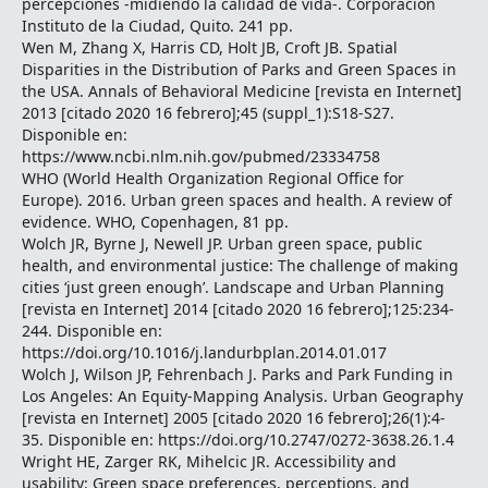
percepciones -midiendo la calidad de vida-. Corporación
Instituto de la Ciudad, Quito. 241 pp.
Wen M, Zhang X, Harris CD, Holt JB, Croft JB. Spatial
Disparities in the Distribution of Parks and Green Spaces in
the USA. Annals of Behavioral Medicine [revista en Internet]
2013 [citado 2020 16 febrero];45 (suppl_1):S18-S27.
Disponible en:
https://www.ncbi.nlm.nih.gov/pubmed/23334758
WHO (World Health Organization Regional Office for
Europe). 2016. Urban green spaces and health. A review of
evidence. WHO, Copenhagen, 81 pp.
Wolch JR, Byrne J, Newell JP. Urban green space, public
health, and environmental justice: The challenge of making
cities ‘just green enough’. Landscape and Urban Planning
[revista en Internet] 2014 [citado 2020 16 febrero];125:234-
244. Disponible en:
https://doi.org/10.1016/j.landurbplan.2014.01.017
Wolch J, Wilson JP, Fehrenbach J. Parks and Park Funding in
Los Angeles: An Equity-Mapping Analysis. Urban Geography
[revista en Internet] 2005 [citado 2020 16 febrero];26(1):4-
35. Disponible en: https://doi.org/10.2747/0272-3638.26.1.4
Wright HE, Zarger RK, Mihelcic JR. Accessibility and
usability: Green space preferences, perceptions, and