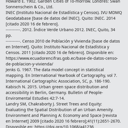
Howard E. 1902. Garden Cities of To-morrow. Londres: Swan
Sonnenschein & Co., Ltd.
INEC (Instituto Nacional de Estadística y Censos). IVU MDMQ
Geodatabase [base de datos del INEC]. Quito: INEC. 2014
[citado 2020 16 de febrero].
----------. 2012. Índice Verde Urbano 2012. INEC, Quito, 34
pp.
----------. Censo 2010 de Población y Vivienda [base de datos
en Internet]. Quito: Instituto Nacional de Estadística y
Censos. 2011 [citado 2020 16 de febrero]. Disponible en:
https://www.ecuadorencifras.gob.ec/base-de-datos-censo-
de-poblacion-y-vivienda/
Jenks G. 1967. The data model concept in statistical
mapping. En International Yearbook of Cartography, vol 7.
International Cartographic Association, SC, p. 186-190.
Kabisch N. 2015. Urban green space distribution and
accessibility in Berlin, Germany. Bulletin of People-
Enviromental Estudies 42:7-14.
Landry SM, Chakraborty J. Street Trees and Equity:
Evaluating the Spatial Distribution of an Urban Amenity.
Environment and Planning A: Economy and Space [revista
en Internet] 2009 [citado 2020 16 febrero];41(11):2651-2670.
Disponible en: https://doi.org/10.1068/a41236