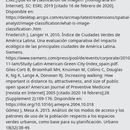
Internet]. SC: ESRI; 2019 [citado 16 de febrero de 2020].
Disponible en:
https://desktop.arcgis.com/es/arcmap/latest/extensions/spatial
analyst/image-classification/what-is-image-
classification-.htm
Friederich J, Langer H. 2010. Índice de Ciudades Verdes de
América Latina. Una evaluación comparativa del impacto
ecológico de las principales ciudades de América Latina.
Siemens.
https://www.siemens.com/press/pool/de/events/corporate/2010
11-lam/Study-Latin-American-Green-City-Index_spain.pdf.
Giles-Corti B, Broomhall MH, Knuiman M, Collins C, Douglas
K, Ng K, Lange A, Donovan RJ. Increasing walking: How
important is distance to, attractiveness, and size of public
open space? American Journal of Preventive Medicine
[revista en Internet] 2005 [citado 2020 16 febrero];28
(Supplement 2):169-176. Disponible en:
https://doi.org/10.1016/j.amepre.2004.10.018
Gómez J, Mesa A. 2015. Análisis de los modos de acceso y los
patrones de uso de la población respecto a los espacios
verdes urbanos, como base para su planificación. Urbano
18(32):38-49.