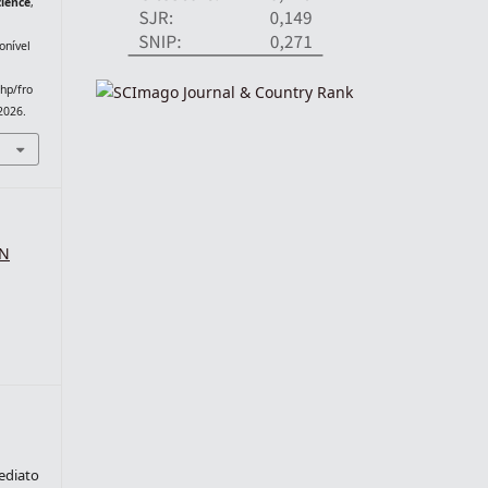
cience
,
onível
php/fro
2026.
SN
ediato