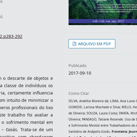
l.
l.
i2.p283-292
ARQUIVO EM PDF
Publicado
2017-09-10
 o descarte de objetos e
 classe de indivíduos os
a, certamente influencia
Como Citar
om intuito de minimizar o
SILVA, Andréia Moreira da; LIMA, Ana Luiza
ros profissionais do lixo
GOMIDE, Larissa Machado e Silva; MELO, He
de Oliveira; SOUZA, Laura Costa; IWATA, Mic
e trabalho foi avaliar a
Oliveira; PANIAGO, Tatiane Resende. Uso de
e o sofrimento mental em
e Sofrimento Mental entre Trabalhadores do 
 – Goiás. Trata-se de um
Sanitário de Anápolis-Goiás.
Fronteira: Journ
escritivo, com abordagem