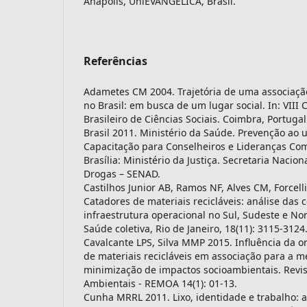
Anápolis, UniEVANGÉLICA, Brasil.
Referências
Adametes CM 2004. Trajetória de uma associação 
no Brasil: em busca de um lugar social. In: VIII
Brasileiro de Ciências Sociais. Coimbra, Portugal
Brasil 2011. Ministério da Saúde. Prevenção ao 
Capacitação para Conselheiros e Lideranças Comu
Brasília: Ministério da Justiça. Secretaria Nacion
Drogas – SENAD.
Castilhos Junior AB, Ramos NF, Alves CM, Forcelli
Catadores de materiais recicláveis: análise das 
infraestrutura operacional no Sul, Sudeste e Nor
Saúde coletiva, Rio de Janeiro, 18(11): 3115-3124
Cavalcante LPS, Silva MMP 2015. Influência da 
de materiais recicláveis em associação para a m
minimização de impactos socioambientais. Revi
Ambientais - REMOA 14(1): 01-13.
Cunha MRRL 2011. Lixo, identidade e trabalho: 