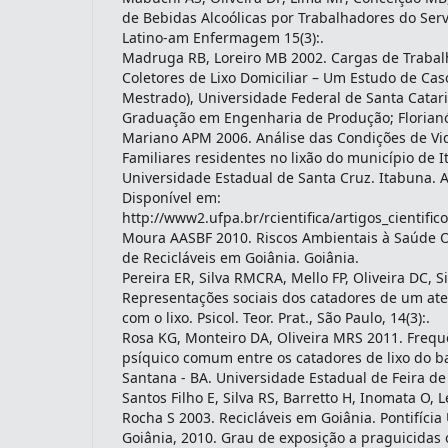
de Bebidas Alcoólicas por Trabalhadores do Serv
Latino-am Enfermagem 15(3):.
Madruga RB, Loreiro MB 2002. Cargas de Trabal
Coletores de Lixo Domiciliar – Um Estudo de Cas
Mestrado), Universidade Federal de Santa Catar
Graduação em Engenharia de Produção; Florianó
Mariano APM 2006. Análise das Condições de Vi
Familiares residentes no lixão do município de 
Universidade Estadual de Santa Cruz. Itabuna. 
Disponível em:
http://www2.ufpa.br/rcientifica/artigos_cientifi
Moura AASBF 2010. Riscos Ambientais à Saúde 
de Recicláveis em Goiânia. Goiânia.
Pereira ER, Silva RMCRA, Mello FP, Oliveira DC, S
Representações sociais dos catadores de um ater
com o lixo. Psicol. Teor. Prat., São Paulo, 14(3):.
Rosa KG, Monteiro DA, Oliveira MRS 2011. Frequ
psíquico comum entre os catadores de lixo do bai
Santana - BA. Universidade Estadual de Feira de
Santos Filho E, Silva RS, Barretto H, Inomata O,
Rocha S 2003. Recicláveis em Goiânia. Pontifícia
Goiânia, 2010. Grau de exposição a praguicidas