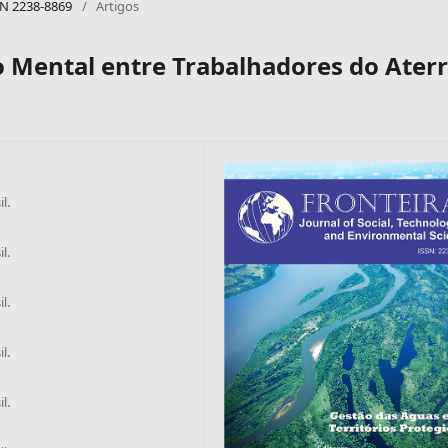
SSN 2238-8869
/
Artigos
 Mental entre Trabalhadores do Ater
l.
l.
l.
l.
l.