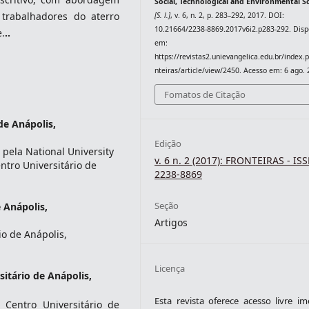
Social, Technological and Environmental S
 trabalhadores do aterro
[S. l.]
, v. 6, n. 2, p. 283–292, 2017. DOI:
10.21664/2238-8869.2017v6i2.p283-292. Disp
e.
..
em:
https://revistas2.unievangelica.edu.br/index.
nteiras/article/view/2450. Acesso em: 6 ago. 
Fomatos de Citação
de Anápolis,
Edição
pela National University
v. 6 n. 2 (2017): FRONTEIRAS - IS
ntro Universitário de
2238-8869
Seção
 Anápolis,
Artigos
o de Anápolis,
Licença
sitário de Anápolis,
Esta revista oferece acesso livre im
entro Universitário de