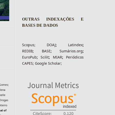
OUTRAS INDEXAÇÕES E
BASES DE DADOS
Scopus
;
DOAJ
;
Latindex
;
REDIB
;
BASE
;
Sumários.org
;
EuroPub
;
Scilit
;
MIAR
;
Periódico
s
CAPES
;
Google Scholar
;
 Gomes;
lena
helle
 Drogas
Aterro
al of