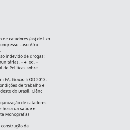
de catadores (as) de lixo
 Congresso Luso-Afro-
.
uso indevido de drogas:
nitárias. – 4. ed. –
al de Políticas sobre
ni FA, Graciolli OD 2013.
condições de trabalho e
deste do Brasil. Ciênc.
.
organização de catadores
elhoria da saúde e
sta Monografias
a construção da