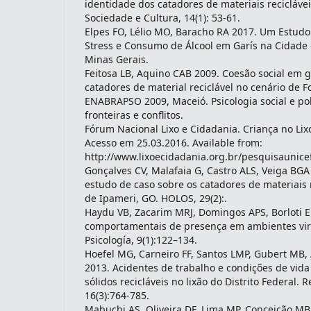
identidade dos catadores de materiais recicláve
Sociedade e Cultura, 14(1): 53-61.
Elpes FO, Lélio MO, Baracho RA 2017. Um Estudo 
Stress e Consumo de Álcool em Garís na Cidade d
Minas Gerais.
Feitosa LB, Aquino CAB 2009. Coesão social em 
catadores de material reciclável no cenário de Fo
ENABRAPSO 2009, Maceió. Psicologia social e polí
fronteiras e conflitos.
Fórum Nacional Lixo e Cidadania. Criança no Lix
Acesso em 25.03.2016. Available from:
http://www.lixoecidadania.org.br/pesquisaunice
Gonçalves CV, Malafaia G, Castro ALS, Veiga BGA 
estudo de caso sobre os catadores de materiais 
de Ipameri, GO. HOLOS, 29(2):.
Haydu VB, Zacarim MRJ, Domingos APS, Borloti 
comportamentais de presença em ambientes virt
Psicología, 9(1):122–134.
Hoefel MG, Carneiro FF, Santos LMP, Gubert MB
2013. Acidentes de trabalho e condições de vida
sólidos recicláveis no lixão do Distrito Federal. 
16(3):764-785.
Mabuchi AS, Oliveira DF, Lima MP, Conceição MB