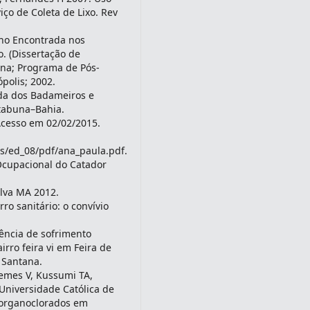
iço de Coleta de Lixo. Rev
ho Encontrada nos
o. (Dissertação de
ina; Programa de Pós-
polis; 2002.
da dos Badameiros e
Itabuna–Bahia.
Acesso em 02/02/2015.
cos/ed_08/pdf/ana_paula.pdf.
Ocupacional do Catador
ilva MA 2012.
ro sanitário: o convívio
ência de sofrimento
rro feira vi em Feira de
 Santana.
 Lemes V, Kussumi TA,
 Universidade Católica de
 organoclorados em