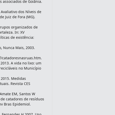
is associados de Goiânia.
Avaliativo dos Níveis de
e Juiz de Fora (MG).
grupos organizados de
rtaleza. In: XV
ticas de existência:
o, Nunca Mais, 2003.
f/catadoresnasruas.htm.
2013. A vida no lixo: um
recicláveis no Município
E 2015. Medidas
uais. Revista CES
, Amate EM, Santos W
 de catadores de resíduos
Rev Bras Epidemiol.
, Fernandes H 2007. Uso