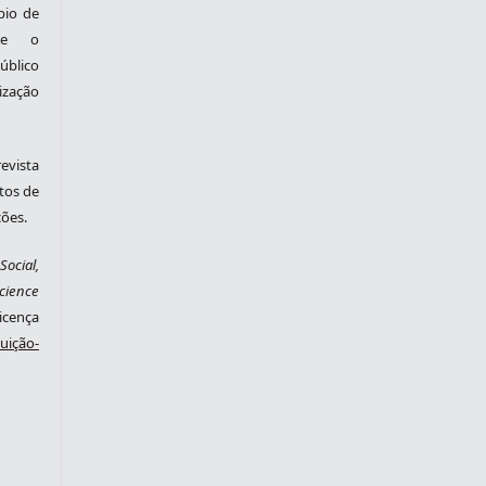
pio de
nte o
blico
zação
evista
tos de
ções.
ocial,
cience
cença
ição-