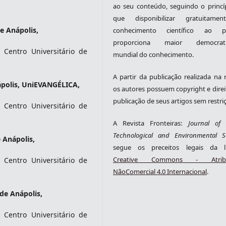
ao seu conteúdo, seguindo o princí
que disponibilizar gratuitame
e Anápolis,
conhecimento científico ao pú
proporciona maior democrati
entro Universitário de
mundial do conhecimento.
A partir da publicação realizada na r
ápolis, UniEVANGÉLICA,
os autores possuem copyright e direi
publicação de seus artigos sem restri
entro Universitário de
A Revista Fronteiras:
Journal of S
Technological and Environmental S
 Anápolis,
segue os preceitos legais da li
Creative Commons - Atribu
entro Universitário de
NãoComercial 4.0 Internacional
.
 de Anápolis,
entro Universitário de