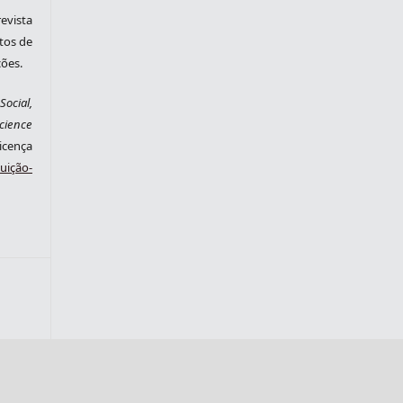
evista
tos de
ções.
ocial,
cience
cença
ição-