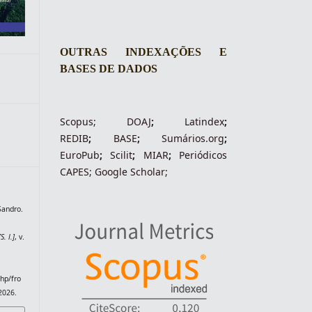
OUTRAS INDEXAÇÕES E
BASES DE DADOS
Scopus
;
DOAJ
;
Latindex
;
REDIB
;
BASE
;
Sumários.org
;
EuroPub
;
Scilit
;
MIAR
;
Periódico
s
CAPES
;
Google Scholar
;
Sandro.
[S. l.]
, v.
php/fro
2026.