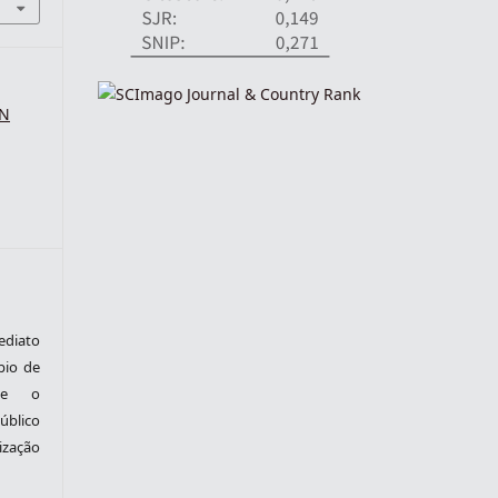
SN
ediato
pio de
nte o
blico
zação