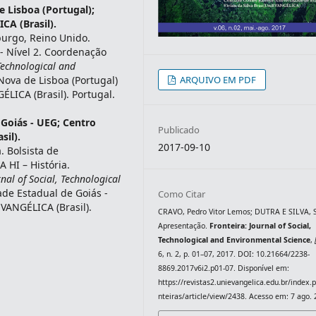
 Lisboa (Portugal);
CA (Brasil).
urgo, Reino Unido.
- Nível 2. Coordenação
 Technological and
ARQUIVO EM PDF
Nova de Lisboa (Portugal)
ÉLICA (Brasil). Portugal.
 Goiás - UEG; Centro
Publicado
sil).
2017-09-10
. Bolsista de
 HI – História.
nal of Social, Technological
ade Estadual de Goiás -
Como Citar
EVANGÉLICA (Brasil).
CRAVO, Pedro Vitor Lemos; DUTRA E SILVA, 
Apresentação.
Fronteira: Journal of Social,
Technological and Environmental Science
,
6, n. 2, p. 01–07, 2017. DOI: 10.21664/2238-
8869.2017v6i2.p01-07. Disponível em:
https://revistas2.unievangelica.edu.br/index.
nteiras/article/view/2438. Acesso em: 7 ago. 