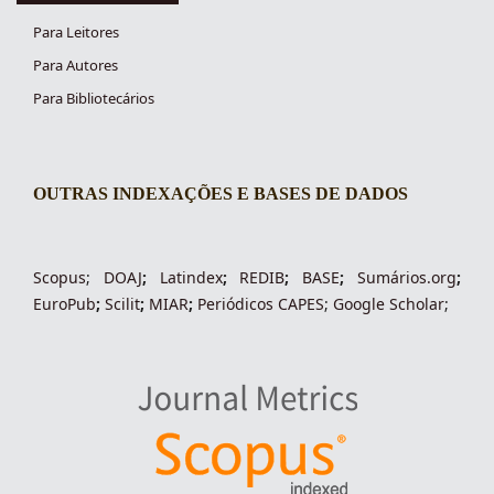
Para Leitores
Para Autores
Para Bibliotecários
OUTRAS INDEXAÇÕES E BASES DE DADOS
indexacoes-fronteiras
Scopus
;
DOAJ
;
Latindex
;
REDIB
;
BASE
;
Sumários.org
;
EuroPub
;
Scilit
;
MIAR
;
Periódico
s
CAPES
;
Google Scholar
;
indexadores-fronteiras