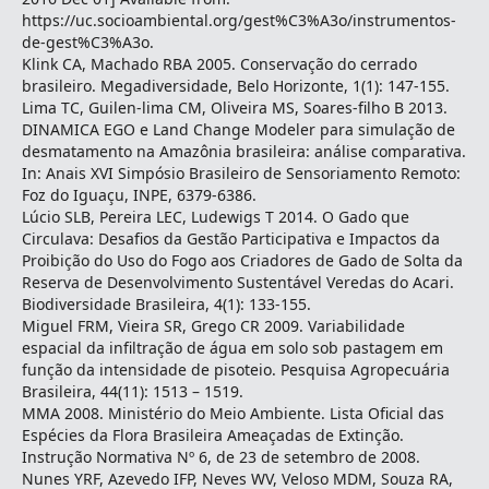
https://uc.socioambiental.org/gest%C3%A3o/instrumentos-
de-gest%C3%A3o.
Klink CA, Machado RBA 2005. Conservação do cerrado
brasileiro. Megadiversidade, Belo Horizonte, 1(1): 147-155.
Lima TC, Guilen-lima CM, Oliveira MS, Soares-filho B 2013.
DINAMICA EGO e Land Change Modeler para simulação de
desmatamento na Amazônia brasileira: análise comparativa.
In: Anais XVI Simpósio Brasileiro de Sensoriamento Remoto:
Foz do Iguaçu, INPE, 6379-6386.
Lúcio SLB, Pereira LEC, Ludewigs T 2014. O Gado que
Circulava: Desafios da Gestão Participativa e Impactos da
Proibição do Uso do Fogo aos Criadores de Gado de Solta da
Reserva de Desenvolvimento Sustentável Veredas do Acari.
Biodiversidade Brasileira, 4(1): 133-155.
Miguel FRM, Vieira SR, Grego CR 2009. Variabilidade
espacial da infiltração de água em solo sob pastagem em
função da intensidade de pisoteio. Pesquisa Agropecuária
Brasileira, 44(11): 1513 – 1519.
MMA 2008. Ministério do Meio Ambiente. Lista Oficial das
Espécies da Flora Brasileira Ameaçadas de Extinção.
Instrução Normativa Nº 6, de 23 de setembro de 2008.
Nunes YRF, Azevedo IFP, Neves WV, Veloso MDM, Souza RA,