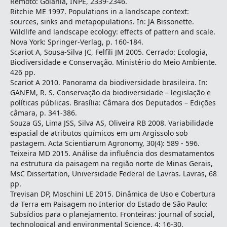
Remoto: Goiânia, INPE, 2339-2346.
Ritchie ME 1997. Populations in a landscape context:
sources, sinks and metapopulations. In: JA Bissonette.
Wildlife and landscape ecology: effects of pattern and scale.
Nova York: Springer-Verlag, p. 160-184.
Scariot A, Sousa-Silva JC, Felfili JM 2005. Cerrado: Ecologia,
Biodiversidade e Conservação. Ministério do Meio Ambiente.
426 pp.
Scariot A 2010. Panorama da biodiversidade brasileira. In:
GANEM, R. S. Conservação da biodiversidade – legislação e
políticas públicas. Brasília: Câmara dos Deputados – Edições
câmara, p. 341-386.
Souza GS, Lima JSS, Silva AS, Oliveira RB 2008. Variabilidade
espacial de atributos químicos em um Argissolo sob
pastagem. Acta Scientiarum Agronomy, 30(4): 589 ‑ 596.
Teixeira MD 2015. Análise da influência dos desmatamentos
na estrutura da paisagem na região norte de Minas Gerais,
MsC Dissertation, Universidade Federal de Lavras. Lavras, 68
pp.
Trevisan DP, Moschini LE 2015. Dinâmica de Uso e Cobertura
da Terra em Paisagem no Interior do Estado de São Paulo:
Subsídios para o planejamento. Fronteiras: journal of social,
technological and environmental Science. 4: 16-30.