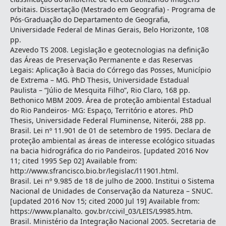
orbitais. Dissertação (Mestrado em Geografia) - Programa de
Pós-Graduação do Departamento de Geografia,
Universidade Federal de Minas Gerais, Belo Horizonte, 108
pp.
Azevedo TS 2008. Legislação e geotecnologias na definição
das Áreas de Preservação Permanente e das Reservas
Legais: Aplicação à Bacia do Córrego das Posses, Município
de Extrema – MG. PhD Thesis, Universidade Estadual
Paulista – “Júlio de Mesquita Filho”, Rio Claro, 168 pp.
Bethonico MBM 2009. Área de proteção ambiental Estadual
do Rio Pandeiros- MG: Espaço, Território e atores. PhD
Thesis, Universidade Federal Fluminense, Niterói, 288 pp.
Brasil. Lei nº 11.901 de 01 de setembro de 1995. Declara de
proteção ambiental as áreas de interesse ecológico situadas
na bacia hidrográfica do rio Pandeiros. [updated 2016 Nov
11; cited 1995 Sep 02] Available from:
http://www.sfrancisco.bio.br/legislac/l11901.html.
Brasil. Lei nº 9.985 de 18 de julho de 2000. Institui o Sistema
Nacional de Unidades de Conservação da Natureza – SNUC.
[updated 2016 Nov 15; cited 2000 Jul 19] Available from:
https://www.planalto. gov.br/ccivil_03/LEIS/L9985.htm.
Brasil. Ministério da Integração Nacional 2005. Secretaria de