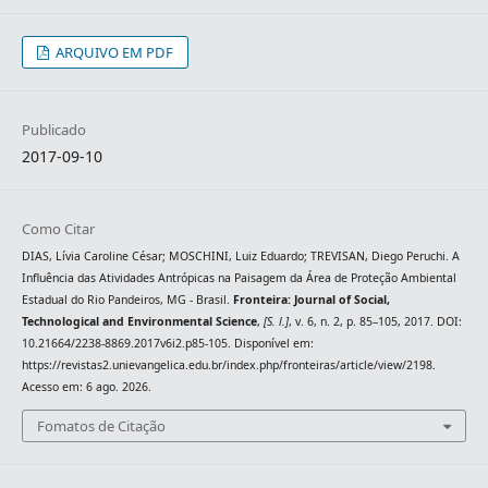
ARQUIVO EM PDF
Publicado
2017-09-10
Como Citar
DIAS, Lívia Caroline César; MOSCHINI, Luiz Eduardo; TREVISAN, Diego Peruchi. A
Influência das Atividades Antrópicas na Paisagem da Área de Proteção Ambiental
Estadual do Rio Pandeiros, MG - Brasil.
Fronteira: Journal of Social,
Technological and Environmental Science
,
[S. l.]
, v. 6, n. 2, p. 85–105, 2017. DOI:
10.21664/2238-8869.2017v6i2.p85-105. Disponível em:
https://revistas2.unievangelica.edu.br/index.php/fronteiras/article/view/2198.
Acesso em: 6 ago. 2026.
Fomatos de Citação