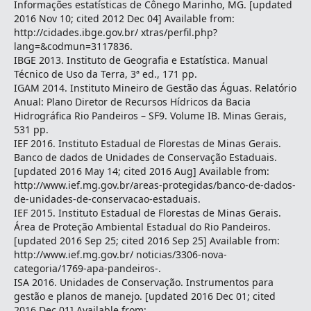
Informações estatísticas de Cônego Marinho, MG. [updated
2016 Nov 10; cited 2012 Dec 04] Available from:
http://cidades.ibge.gov.br/ xtras/perfil.php?
lang=&codmun=3117836.
IBGE 2013. Instituto de Geografia e Estatística. Manual
Técnico de Uso da Terra, 3ª ed., 171 pp.
IGAM 2014. Instituto Mineiro de Gestão das Águas. Relatório
Anual: Plano Diretor de Recursos Hídricos da Bacia
Hidrográfica Rio Pandeiros – SF9. Volume IB. Minas Gerais,
531 pp.
IEF 2016. Instituto Estadual de Florestas de Minas Gerais.
Banco de dados de Unidades de Conservação Estaduais.
[updated 2016 May 14; cited 2016 Aug] Available from:
http://www.ief.mg.gov.br/areas-protegidas/banco-de-dados-
de-unidades-de-conservacao-estaduais.
IEF 2015. Instituto Estadual de Florestas de Minas Gerais.
Área de Proteção Ambiental Estadual do Rio Pandeiros.
[updated 2016 Sep 25; cited 2016 Sep 25] Available from:
http://www.ief.mg.gov.br/ noticias/3306-nova-
categoria/1769-apa-pandeiros-.
ISA 2016. Unidades de Conservação. Instrumentos para
gestão e planos de manejo. [updated 2016 Dec 01; cited
2016 Dec 01] Available from: