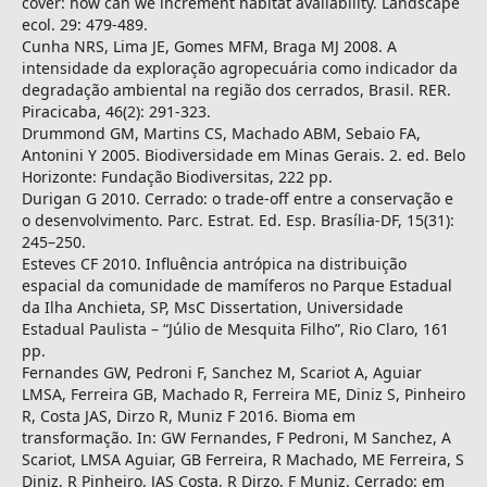
cover: how can we increment habitat availability. Landscape
ecol. 29: 479-489.
Cunha NRS, Lima JE, Gomes MFM, Braga MJ 2008. A
intensidade da exploração agropecuária como indicador da
degradação ambiental na região dos cerrados, Brasil. RER.
Piracicaba, 46(2): 291-323.
Drummond GM, Martins CS, Machado ABM, Sebaio FA,
Antonini Y 2005. Biodiversidade em Minas Gerais. 2. ed. Belo
Horizonte: Fundação Biodiversitas, 222 pp.
Durigan G 2010. Cerrado: o trade-off entre a conservação e
o desenvolvimento. Parc. Estrat. Ed. Esp. Brasília-DF, 15(31):
245–250.
Esteves CF 2010. Influência antrópica na distribuição
espacial da comunidade de mamíferos no Parque Estadual
da Ilha Anchieta, SP, MsC Dissertation, Universidade
Estadual Paulista – “Júlio de Mesquita Filho”, Rio Claro, 161
pp.
Fernandes GW, Pedroni F, Sanchez M, Scariot A, Aguiar
LMSA, Ferreira GB, Machado R, Ferreira ME, Diniz S, Pinheiro
R, Costa JAS, Dirzo R, Muniz F 2016. Bioma em
transformação. In: GW Fernandes, F Pedroni, M Sanchez, A
Scariot, LMSA Aguiar, GB Ferreira, R Machado, ME Ferreira, S
Diniz, R Pinheiro, JAS Costa, R Dirzo, F Muniz. Cerrado: em