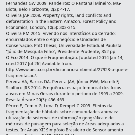
Fernandes GW 2009. Pandeiros: O Pantanal Mineiro. MG-
Biota, Belo Horizonte, 2(2): 4-17.
Oliveira JAP 2008. Property rights, land conflicts and
deforestation in the Eastern Amazon. Forest Policy and
Economics, London, 10(5): 303-315.
Oliveira RM 2015. Vivendo nos interstícios do Cerrado:
encurralados entre o Agronegócio e Unidades de
Conservação, PhD Thesis, Universidade Estadual Paulista
“Júlio de Mesquita Filho”, Presidente Prudente, 352 pp.
O Eco 2014. O que é Fragmentação. [updated 2014 Jan 14;
cited 2017 Jul 26] Available from:
http://www.oeco.org.br/dicionario-ambiental/27923-o-que-e-
fragmentacao/.
Pereira AA, Barros DA, Pereira JAA, Júnior FWA, Morelli F,
Scolforo JRS 2014. Frequência espaço-temporal dos focos
ativos em Minas Gerais durante o período de 1999 a 2009.
Revista Árvore 20(3): 456-469.
Périco E, Cemin G, Lima D, Rempel C 2005. Efeitos da
fragmentação de hábitats sobre comunidades animais:
utilização de sistemas de informação geográfica e de
métricas de paisagem para seleção de áreas adequadas a
testes. In: Anais XII Simpósio Brasileiro de Sensoriamento