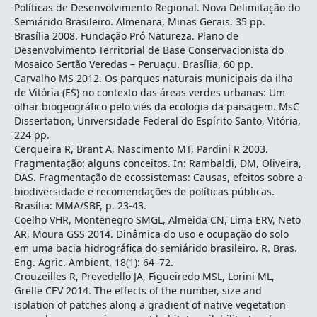
Políticas de Desenvolvimento Regional. Nova Delimitação do
Semiárido Brasileiro. Almenara, Minas Gerais. 35 pp.
Brasília 2008. Fundação Pró Natureza. Plano de
Desenvolvimento Territorial de Base Conservacionista do
Mosaico Sertão Veredas – Peruaçu. Brasília, 60 pp.
Carvalho MS 2012. Os parques naturais municipais da ilha
de Vitória (ES) no contexto das áreas verdes urbanas: Um
olhar biogeográfico pelo viés da ecologia da paisagem. MsC
Dissertation, Universidade Federal do Espírito Santo, Vitória,
224 pp.
Cerqueira R, Brant A, Nascimento MT, Pardini R 2003.
Fragmentação: alguns conceitos. In: Rambaldi, DM, Oliveira,
DAS. Fragmentação de ecossistemas: Causas, efeitos sobre a
biodiversidade e recomendações de políticas públicas.
Brasília: MMA/SBF, p. 23-43.
Coelho VHR, Montenegro SMGL, Almeida CN, Lima ERV, Neto
AR, Moura GSS 2014. Dinâmica do uso e ocupação do solo
em uma bacia hidrográfica do semiárido brasileiro. R. Bras.
Eng. Agric. Ambient, 18(1): 64–72.
Crouzeilles R, Prevedello JA, Figueiredo MSL, Lorini ML,
Grelle CEV 2014. The effects of the number, size and
isolation of patches along a gradient of native vegetation