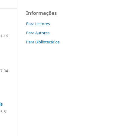
Informações
Para Leitores
Para Autores
01-16
Para Bibliotecários
17-34
is
35-51