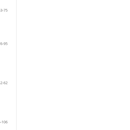
63-75
76-95
52-62
-106