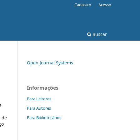
Cadastro
Acesso
Buscar
Open Journal Systems
Informações
Para Leitores
s
Para Autores
Para Bibliotecários
o de
ço