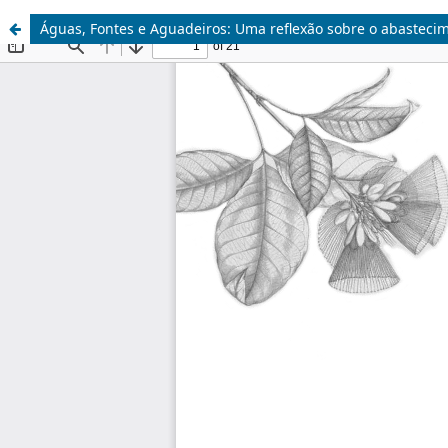
Águas, Fontes e Aguadeiros: Uma reflexão sobre o abastecim