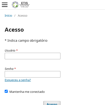
Início
/
Acesso
Acesso
* Indica campo obrigatório
Usuário
*
Senha
*
Esqueceu a senha?
Mantenha-me conectado
Acesso